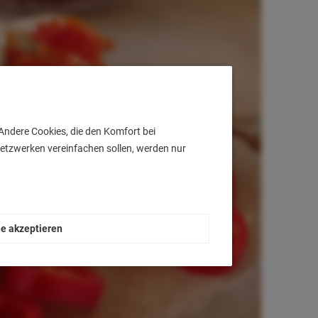
 Andere Cookies, die den Komfort bei
Netzwerken vereinfachen sollen, werden nur
le akzeptieren