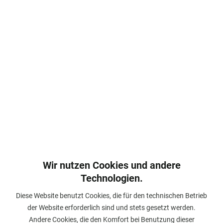
Olive Verdi Nocellara Condite 250g
Grüne Nocellara-Oliven, eingelegt
Inhalt
250 Gramm
(20,00 € / 1000 Gramm)
5,00 €
In den
Warenkorb
Wir nutzen Cookies und andere
Technologien.
Diese Website benutzt Cookies, die für den technischen Betrieb
der Website erforderlich sind und stets gesetzt werden.
Andere Cookies, die den Komfort bei Benutzung dieser