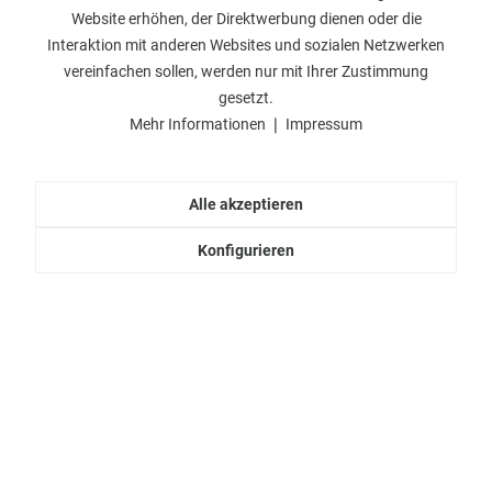
Website erhöhen, der Direktwerbung dienen oder die
Interaktion mit anderen Websites und sozialen Netzwerken
vereinfachen sollen, werden nur mit Ihrer Zustimmung
gesetzt.
Olive Nere Nocellara Condite 250g
Mehr Informationen
❘
Impressum
Schwarze Nocellara-Oliven, eingelegt
Inhalt
250 Gramm
(20,00 € / 1000 Gramm)
Alle akzeptieren
5,00 €
Konfigurieren
In den
Warenkorb